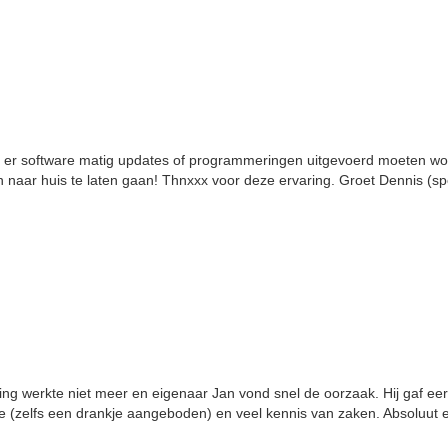
er software matig updates of programmeringen uitgevoerd moeten word
den naar huis te laten gaan! Thnxxx voor deze ervaring. Groet Dennis (
g werkte niet meer en eigenaar Jan vond snel de oorzaak. Hij gaf eerli
ice (zelfs een drankje aangeboden) en veel kennis van zaken. Absoluut 