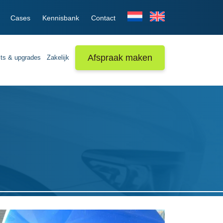
Cases
Kennisbank
Contact
Afspraak maken
its & upgrades
Zakelijk