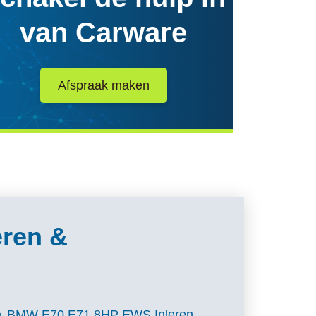
van Carware
Afspraak maken
eren &
BMW E70 E71 8HP EWS Inleren