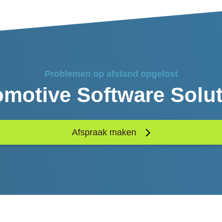
Problemen op afstand opgelost
motive Software Solu
Afspraak maken