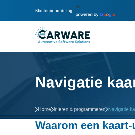
5.0
Klantenbeoordeling
powered by
G
o
o
g
l
e
Navigatie kaa
Home
Inleren & programmeren
Navigatie k
Waarom een kaart-