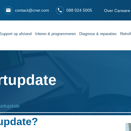
contact@crwr.com
088 024 5005
Over Carware
Support op afstand
Inleren & programmeren
Diagnose & reparaties
Retrof
rtupdate
aartupdate
update?