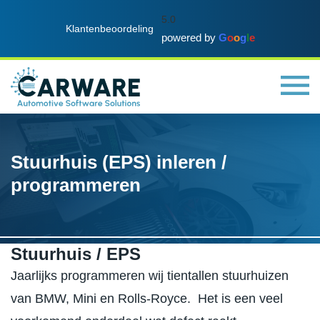
5.0
Klantenbeoordeling
powered by
G
o
o
g
l
e
Stuurhuis (EPS) inleren /
programmeren
Stuurhuis / EPS
Jaarlijks programmeren wij tientallen stuurhuizen
van BMW, Mini en Rolls-Royce. Het is een veel