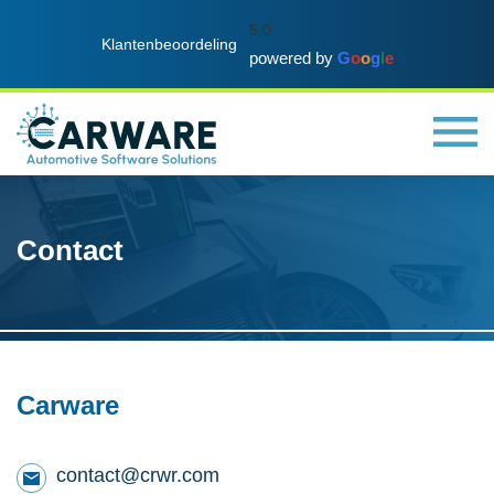
5.0
Klantenbeoordeling
powered by
G
o
o
g
l
e
Contact
Carware
contact@crwr.com