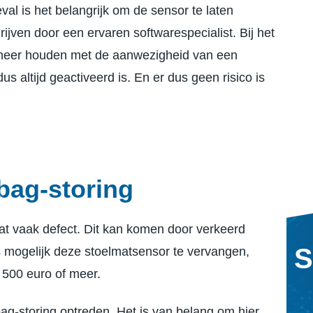
val is het belangrijk om de sensor te laten
ijven door een ervaren softwarespecialist. Bij het
 meer houden met de aanwezigheid van een
us altijd geactiveerd is. En er dus geen risico is
bag-storing
aat vaak defect. Dit kan komen door verkeerd
S
is mogelijk deze stoelmatsensor te vervangen,
p 500 euro of meer.
rbag-storing optreden. Het is van belang om hier