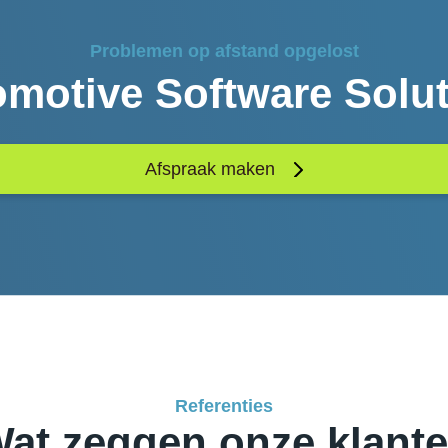
Problemen op afstand opgelost
motive Software Solu
Afspraak maken
Referenties
at zeggen onze klant