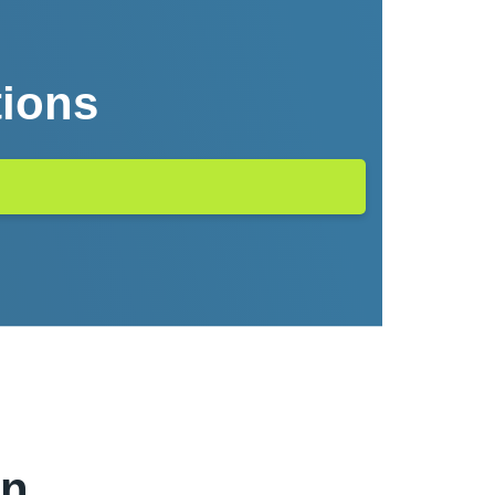
tions
en