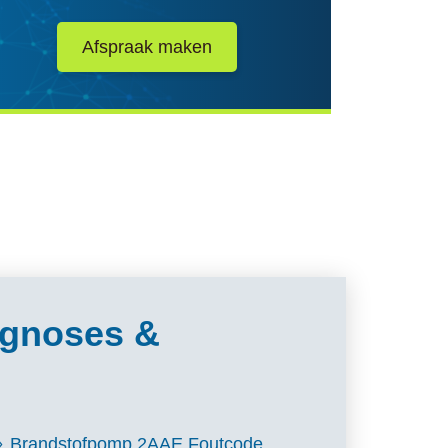
Afspraak maken
agnoses &
Brandstofpomp 2AAE Foutcode