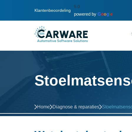
5.0
Klantenbeoordeling
powered by
G
o
o
g
l
e
Stoelmatsenso
Home
Diagnose & reparaties
Stoelmatsensor