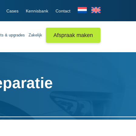
Cases
Kennisbank
Contact
Afspraak maken
its & upgrades
Zakelijk
eparatie