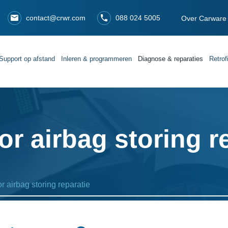
contact@crwr.com
088 024 5005
Over Carware
Support op afstand
Inleren & programmeren
Diagnose & reparaties
Retrof
r airbag storing r
 airbag storing reparatie