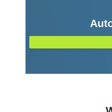
Auto
W