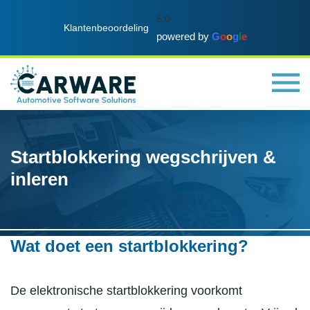
5.0
Klantenbeoordeling
powered by
G
o
o
g
l
e
Startblokkering wegschrijven &
inleren
Wat doet een startblokkering?
De elektronische startblokkering voorkomt