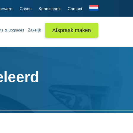
arware
Cases
Kennisbank
Contact
Afspraak maken
its & upgrades
Zakelijk
eleerd