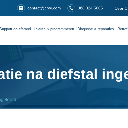
contact@crwr.com
088 024 5005
Over C
Support op afstand
Inleren & programmeren
Diagnose & reparaties
Retrof
tie na diefstal ing
ngeleerd