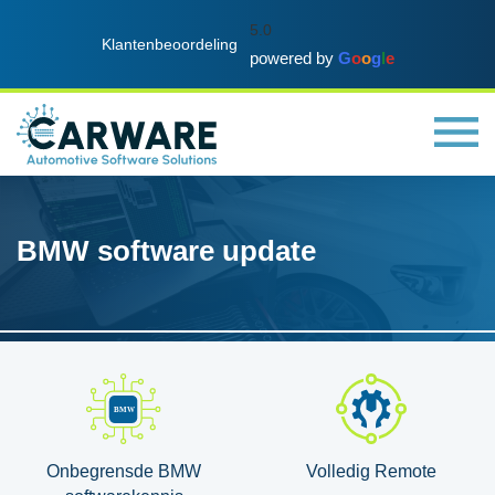
5.0
Klantenbeoordeling
powered by
G
o
o
g
l
e
BMW software update
Onbegrensde BMW
Volledig Remote