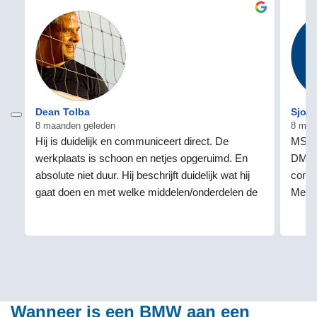
Dean Tolba
Sjoer
8 maanden geleden
8 maa
Hij is duidelijk en communiceert direct. De 
MSD 8
werkplaats is schoon en netjes opgeruimd. En 
DME. 
absolute niet duur. Hij beschrijft duidelijk wat hij 
commu
gaat doen en met welke middelen/onderdelen de 
Menee
reparatie gedaan kan worden. Ik vind het fijn dat 
DME w
hij met dealer onderdelen werkt. Al met al ben ik 
zeker
zeer tevreden het plaatsen van de Cruise control 
voor mijn BMW 1 serie. Bedankt voor alles. Dean
Wanneer is een BMW aan een