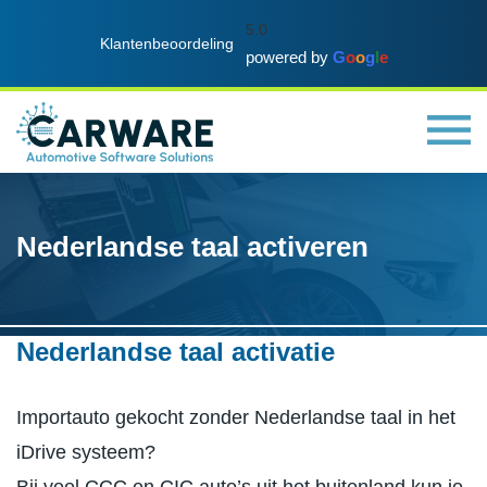
5.0
Klantenbeoordeling
powered by
G
o
o
g
l
e
Nederlandse taal activeren
Nederlandse taal activatie
Importauto gekocht zonder Nederlandse taal in het
iDrive systeem?