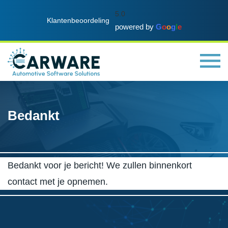
5.0
Klantenbeoordeling
powered by
G
o
o
g
l
e
Bedankt
Bedankt voor je bericht! We zullen binnenkort
contact met je opnemen.