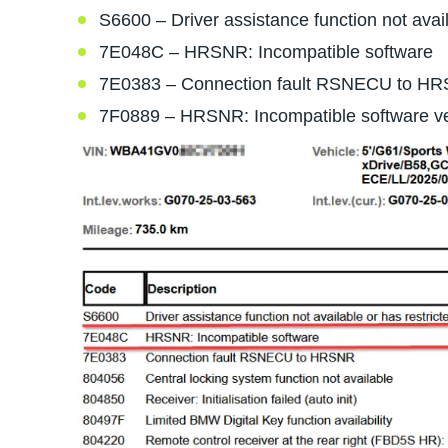
S6600 – Driver assistance function not availa
7E048C – HRSNR: Incompatible software
7E0383 – Connection fault RSNECU to H
7F0889 – HRSNR: Incompatible software v