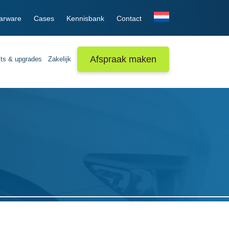
arware
Cases
Kennisbank
Contact
Afspraak maken
its & upgrades
Zakelijk