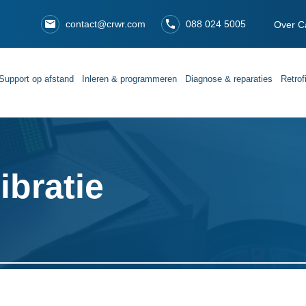
contact@crwr.com
088 024 5005
Over C
Support op afstand
Inleren & programmeren
Diagnose & reparaties
Retrof
bratie