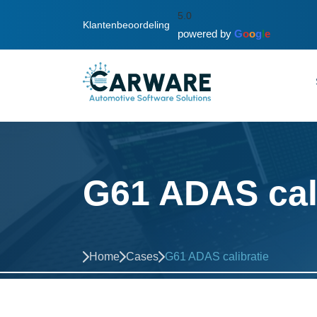
5.0
Klantenbeoordeling
powered by
G
o
o
g
l
e
G61 ADAS cali
Home
Cases
G61 ADAS calibratie