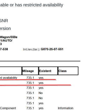
ble or has restricted availability
RSNR
ersion