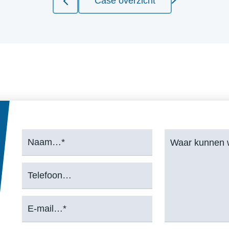
Case overzicht
naam
bericht
(Vereist)
(Vereist)
Telefoon
e-
mail
(Vereist)